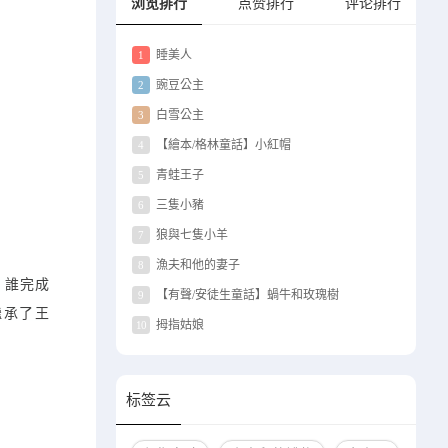
浏览排行
点赞排行
评论排行
睡美人
1
豌豆公主
2
白雪公主
3
【繪本/格林童話】小紅帽
4
青蛙王子
5
三隻小豬
6
狼與七隻小羊
7
漁夫和他的妻子
8
，誰完成
【有聲/安徒生童話】蝸牛和玫瑰樹
9
繼承了王
拇指姑娘
10
标签云