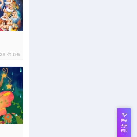


0
1946
开通
会员
权限