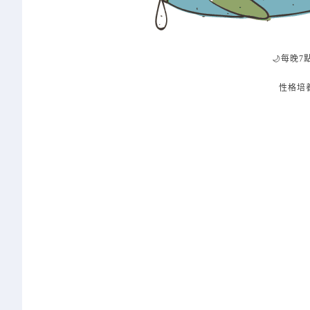
🌙每晚7
性格培