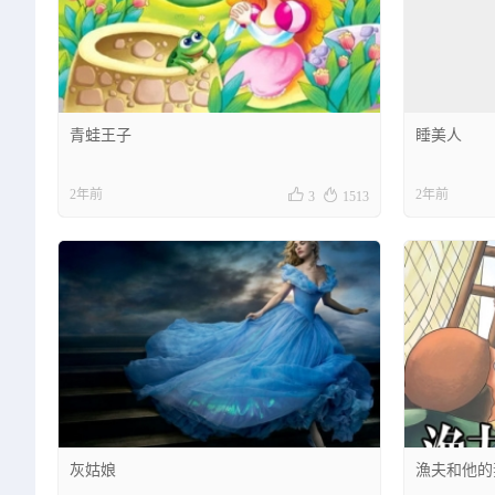
青蛙王子
睡美人


2年前
2年前
3
1513
灰姑娘
漁夫和他的