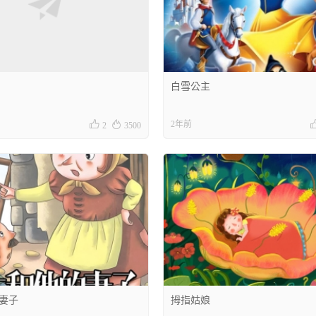
白雪公主


2年前
2
3500
妻子
拇指姑娘