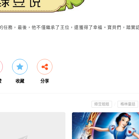
的任務，最後，他不僅繼承了王位，還獲得了幸福。寶貝們，踏實
赞
收藏
分享
/
綠豆姐姐
格林童話