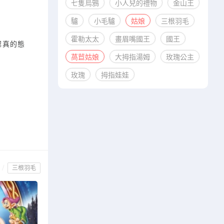
七隻烏鴉
小人兒的禮物
金山王
驢
小毛驢
姑娘
三根羽毛
霍勒太太
畫眉嘴國王
國王
認真的態
萵苣姑娘
大拇指湯姆
玫瑰公主
玫瑰
拇指娃娃
/
三根羽毛