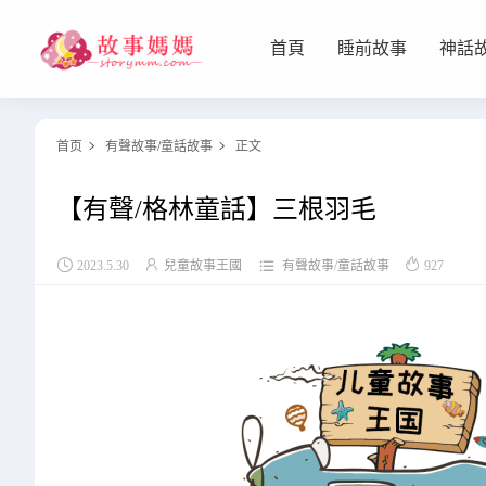
首頁
睡前故事
神話
设置菜单
查看教程
首页
有聲故事
/
童話故事
正文


【有聲/格林童話】三根羽毛




2023.5.30
兒童故事王國
有聲故事
/
童話故事
927