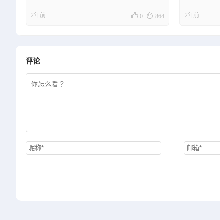


2年前
2年前
0
864
评论