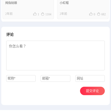
拇指姑娘
小紅帽




2年前
2年前
1
1104
0
682
评论
提交评论