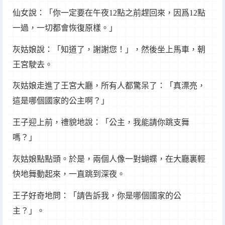
仙女說：「你一定要在午夜12點之前趕回來，因爲12點
一過，一切都會恢復原樣。」
灰姑娘說：「知道了，謝謝您！」，然後坐上馬車，朝
王宮駛去。
灰姑娘走進了王宮大廳，所有人都驚呆了：「真漂亮，
這是哪個國家的公主啊？」
王子迎上前，禮貌地說：「公主，我能請你跳支舞
嗎？」
灰姑娘點點頭。於是，兩個人像一對蝴蝶，在大廳裏輕
快地舞動起來，一直跳到深夜。
王子好奇地問：「請告訴我，你是哪個國家的公
主？」。