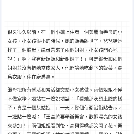
很久很久以前，在一個小鎮上住着一個美麗而善良的小
女孩。小女孩很小的時候，她的媽媽離世了，爸爸給她
找了一個繼母。繼母帶來了兩個姐姐。小女孩開心地
說：」啊，我有新媽媽和新姐姐了！」可是繼母和兩個
姐姐並沒有把她當成家人，他們讓她吃剩下的飯菜，穿
舊衣服，住在廚房裏。
繼母把所有髒活和累活都交給小女孩做。兩個姐姐不僅
不做家務，還站在一邊說壞話：「看她那灰頭土臉的樣
子，真是一個灰姑娘！」一天，幾個侍衛沿街貼告示，
一邊貼一邊喊：「王宮將要舉辦舞會，歡迎漂亮的女孩
來參加！」兩個姐姐看到後，高興得嘴都笑開了花。舞