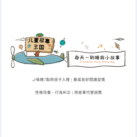
🌙每晚7點哄孩子入睡 | 養成良好閱讀習慣
性格培養、行為糾正 | 用故事代替說教