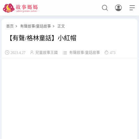



首页
有聲故事
/
童話故事
正文


【有聲/格林童話】小紅帽
设置菜单
查看教程




2023.4.27
兒童故事王國
有聲故事
/
童話故事
473