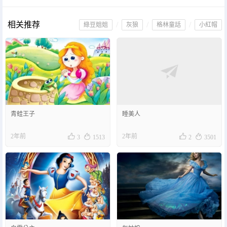
相关推荐
/
/
/
綠豆姐姐
灰狼
格林童話
小紅帽
青蛙王子
睡美人




2年前
2年前
3
1513
2
3501