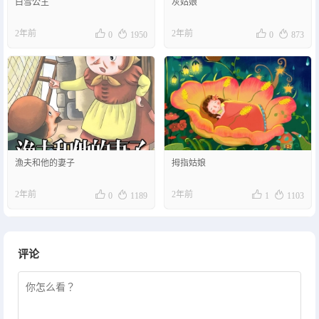
白雪公主
灰姑娘




2年前
2年前
0
1950
0
873
漁夫和他的妻子
拇指姑娘




2年前
2年前
0
1189
1
1103
评论