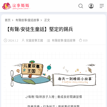



首页
有聲故事
/
童話故事
正文


【有聲/安徒生童話】堅定的錫兵
设置菜单
查看教程




2024.1.2
兒童故事王國
有聲故事
/
童話故事
819
🌙每晚7點哄孩子入睡 | 養成良好閱讀習慣
性格培養、行為糾正 | 用故事代替說教