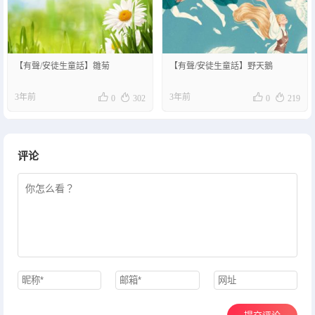
【有聲/安徒生童話】雛菊
【有聲/安徒生童話】野天鵝




3年前
3年前
0
302
0
219
评论