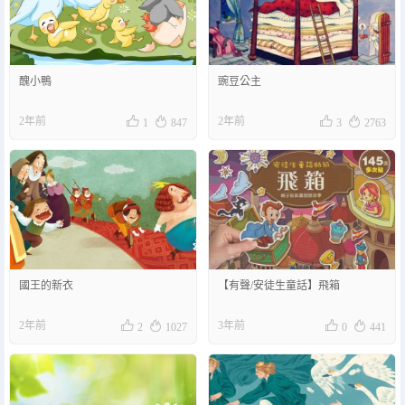
醜小鴨
豌豆公主




2年前
2年前
1
847
3
2763
國王的新衣
【有聲/安徒生童話】飛箱




2年前
3年前
2
1027
0
441