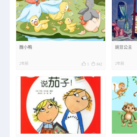
醜小鴨
豌豆公主


2年前
2年前
1
842