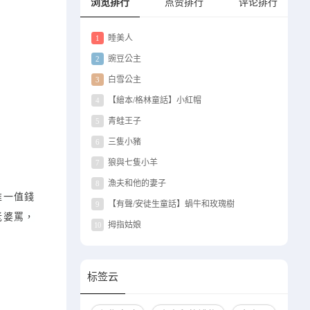
浏览排行
点赞排行
评论排行
睡美人
1
豌豆公主
2
白雪公主
3
【繪本/格林童話】小紅帽
4
青蛙王子
5
三隻小豬
6
狼與七隻小羊
7
漁夫和他的妻子
8
唯一值錢
【有聲/安徒生童話】蝸牛和玫瑰樹
9
老婆罵，
拇指姑娘
10
标签云