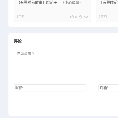
【有聲睡前故事】說茄子！（小心翼翼）
【有聲睡前


3年前
3年前
0
228
评论