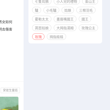
七隻烏鴉
小人兒的禮物
金山王
驢
小毛驢
姑娘
三根羽毛
霍勒太太
畫眉嘴國王
國王
男女如何
萵苣姑娘
大拇指湯姆
玫瑰公主
明去傷害
玫瑰
拇指娃娃
安徒生童話