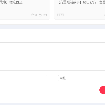
故事】猴吃西瓜
【有聲睡前故事】尾巴它有一隻


3年前
0
319