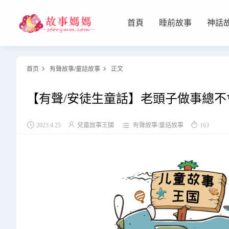
首頁
睡前故事
神話
设置菜单
查看教程
首页
有聲故事
/
童話故事
正文


【有聲/安徒生童話】老頭子做事總不




2023.4.25
兒童故事王國
有聲故事
/
童話故事
163