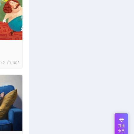


2
1025
开通
会员