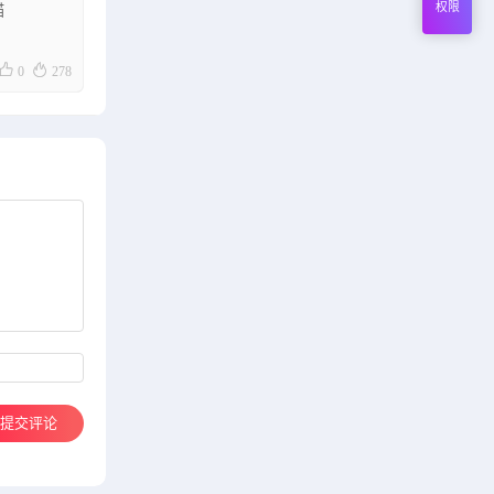
权限
貓


0
278
提交评论