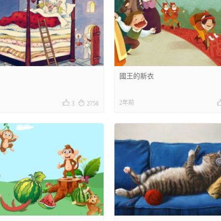
國王的新衣


2年前
3
2756