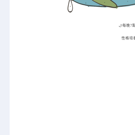
🌙每晚7
性格培