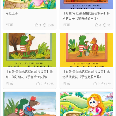
青蛙王子
【有聲/青蛙弗洛格的成長故事】特
別的日子（學會熱愛生活）




2年前
1年前
3
1506
0
71
【有聲/青蛙弗洛格的成長故事】找
【有聲/青蛙弗洛格的成長故事】弗
到一個好朋友（學會珍惜友情）
洛格找寶藏（學習克服困難）




1年前
1年前
2
265
0
129