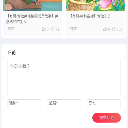
【有聲/青蛙弗洛格的成長故事】弗
【有聲/格林童話】青蛙王子
洛格和陌生人




1年前
3年前
0
92
0
165
评论
提交评论