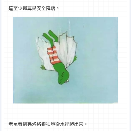
這至少還算是安全降落。
老鼠看到弗洛格狼狽地從水裡爬出來。