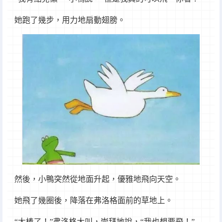
她跑了幾步，用力地扇動翅膀。
然後，小鴨突然從地面升起，優雅地飛向天空。
她飛了幾圈後，降落在弗洛格面前的草地上。
“太棒了！”弗洛格大叫，崇拜地說，“我也想要飛！”