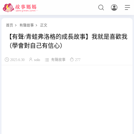



首页
有聲故事
正文


【有聲/青蛙弗洛格的成長故事】我就是喜歡我
设置菜单
查看教程
（學會對自己有信心）




2025.6.30
solo
有聲故事
277