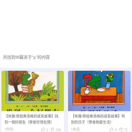
共找到98篇关于“p”的内容
正在为您加载新内容
【有聲/青蛙弗洛格的成長故事】找
【有聲/青蛙弗洛格的成長故事】特
到一個好朋友（學會珍惜友情）
別的日子（學會熱愛生活）




1年前
1年前
2
266
0
72