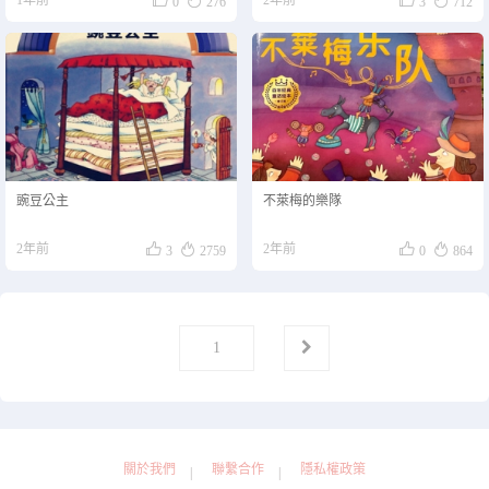
0
276
3
712
豌豆公主
不萊梅的樂隊




2年前
2年前
3
2759
0
864
第
页
1
關於我們
聯繫合作
隱私權政策