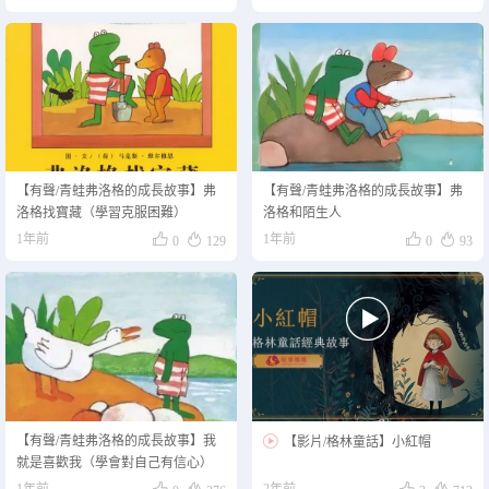
【有聲/青蛙弗洛格的成長故事】弗
【有聲/青蛙弗洛格的成長故事】弗
洛格找寶藏（學習克服困難）
洛格和陌生人




1年前
1年前
0
129
0
93

【有聲/青蛙弗洛格的成長故事】我

【影片/格林童話】小紅帽
就是喜歡我（學會對自己有信心）




1年前
2年前