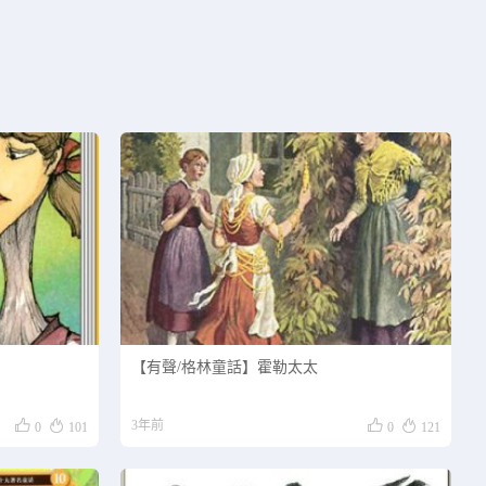
【有聲/格林童話】霍勒太太




3年前
0
101
0
121