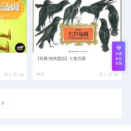
开通
【有聲/格林童話】七隻烏鴉
会员
权限




3年前
0
264
0
347