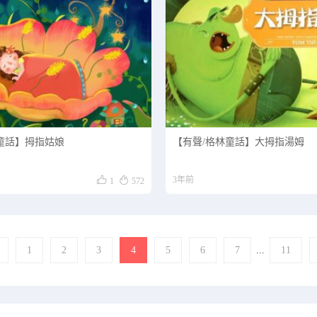
童話】拇指姑娘
【有聲/格林童話】大拇指湯姆


3年前
1
572
1
2
3
4
5
6
7
...
11