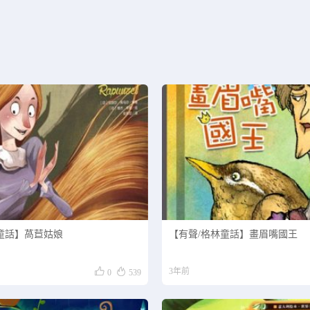
正在为您加载新内容
童話】萵苣姑娘
【有聲/格林童話】畫眉嘴國王


3年前
0
539