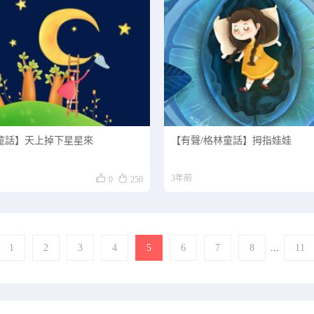
童話】天上掉下星星來
【有聲/格林童話】拇指娃娃


3年前
0
250
1
2
3
4
5
6
7
8
...
11