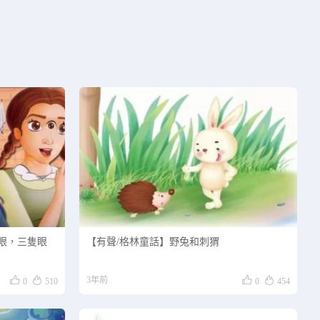
眼，三隻眼
【有聲/格林童話】野兔和刺猬




3年前
0
510
0
454