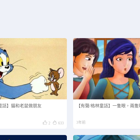
正在为您加载新内容
童話】貓和老鼠做朋友
【有聲/格林童話】一隻眼，兩隻


3年前
2
633