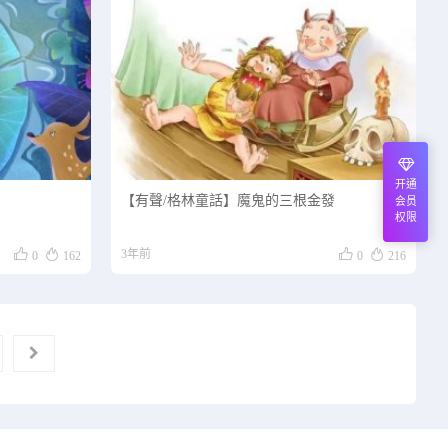
开通
【有聲/格林童話】魔鬼的三根金發
会员
权限




3年前
0
162
0
216