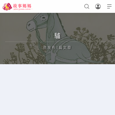



设置菜单
查看教程
驢
共发布1篇文章
正在为您加载新内容