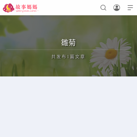



设置菜单
查看教程
雛菊
共发布1篇文章
正在为您加载新内容