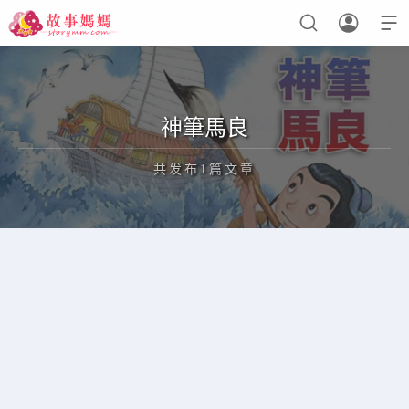



设置菜单
查看教程
神筆馬良
共发布1篇文章
正在为您加载新内容