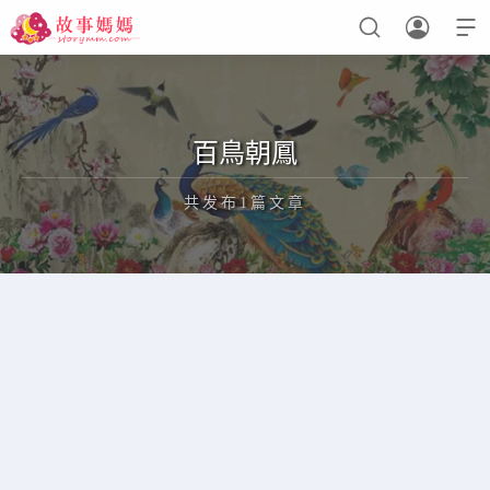



设置菜单
查看教程
百鳥朝鳳
共发布1篇文章
正在为您加载新内容