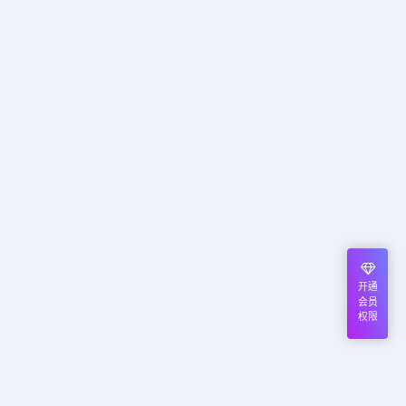
开通
会员
权限