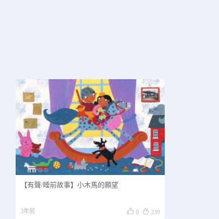
【有聲/睡前故事】小木馬的願望


3年前
0
239