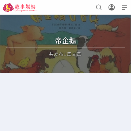



设置菜单
查看教程
帝企鵝
共发布1篇文章
正在为您加载新内容