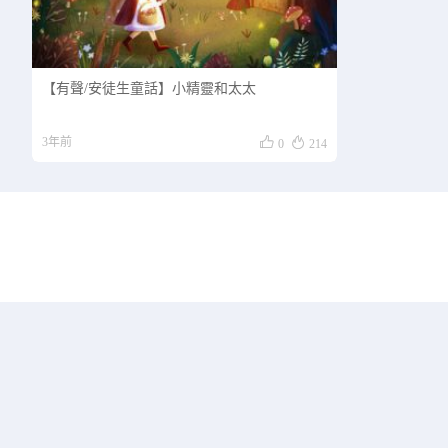
【有聲/安徒生童話】小精靈和太太


3年前
0
214