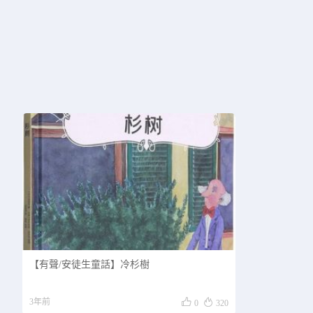
【有聲/安徒生童話】冷杉樹


3年前
0
320