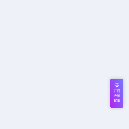
开通
会员
权限