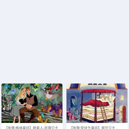
【有聲/格林童話】睡美人-玫瑰公主
【有聲/安徒生童話】豌豆公主