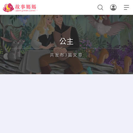



设置菜单
查看教程
公主
共发布3篇文章
正在为您加载新内容