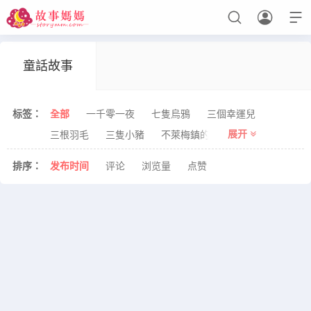



童話故事
设置菜单
查看教程
标签：
全部
一千零一夜
七隻烏鴉
三個幸運兒
展开
三根羽毛
三隻小豬
不萊梅鎮的音樂家
人魚
侏儒
兔子
公主
冰雪女王
冷杉樹
刺猬
排序：
发布
时间
评论
浏览
量
点赞
勇敢
國王
國王的新衣
堅定的錫兵
夢想
大拇指湯姆
天上掉下星星來
天鵝
女王
姑娘
媽媽
安徒生童話
小人兒的禮物
小弟弟和小姐姐
小毛驢
小紅帽
小飛俠