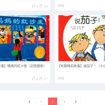


3年前
0
110
故事】媽媽的紅沙發（記憶猶新）
【有聲睡前故事】說茄子！（小


3年前
0
177
1
2
3