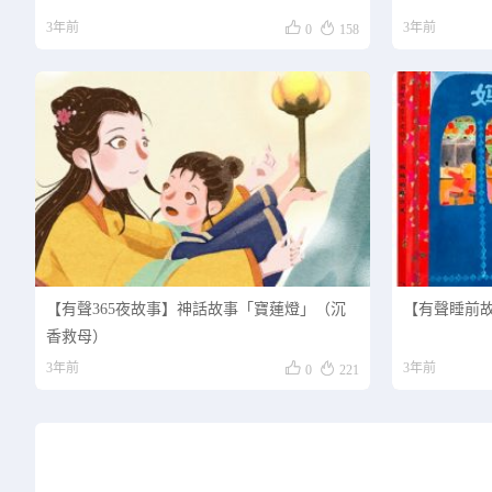


3年前
3年前
0
158
【有聲365夜故事】神話故事「寶蓮燈」（沉
【有聲睡前
香救母）


3年前
3年前
0
221