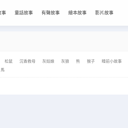
故事
童話故事
有聲故事
繪本故事
影片故事
松鼠
沉香救母
灰姑娘
灰狼
熊
猴子
睡前小故事
馬