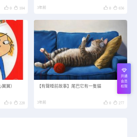




3年前
0
104
0
656
开通
会员
心翼翼）
【有聲睡前故事】尾巴它有一隻貓
权限




3年前
0
228
0
277