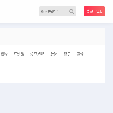
登录
/
注册
禮物
紅沙發
綠豆姐姐
肚臍
茄子
蜜蜂