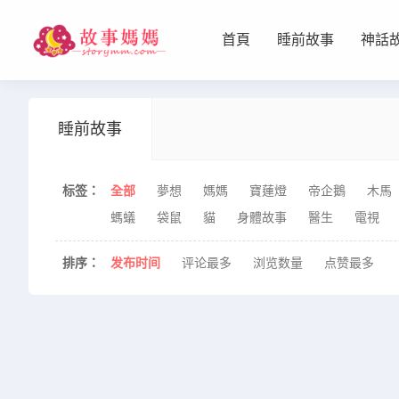
首頁
睡前故事
神話
设置菜单
查看教程
睡前故事
标签：
全部
夢想
媽媽
寶蓮燈
帝企鵝
木馬
螞蟻
袋鼠
貓
身體故事
醫生
電視
排序：
发布
时间
评论
最多
浏览
数
量
点赞
最多