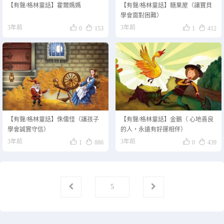
【有聲/格林童話】霍爾媽媽
【有聲/格林童話】糖果屋（讓寶貝
學會面對困難）




3年前
3年前
0
153
1
412
【有聲/格林童話】侏儒怪（讓孩子
【有聲/格林童話】金鵝（ 心地善良
學會誠實守信）
的人，永遠有好運相伴）




3年前
3年前
1
886
0
439
第
页
5