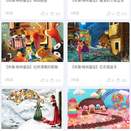
【有聲/格林童話】拇指娃娃
【有聲/格林童話】魔鬼的三根金發




3年前
3年前
0
162
0
215
【有聲/格林童話】拉邦澤爾的歌聲
【有聲/格林童話】花衣風笛手




3年前
3年前
0
113
0
203