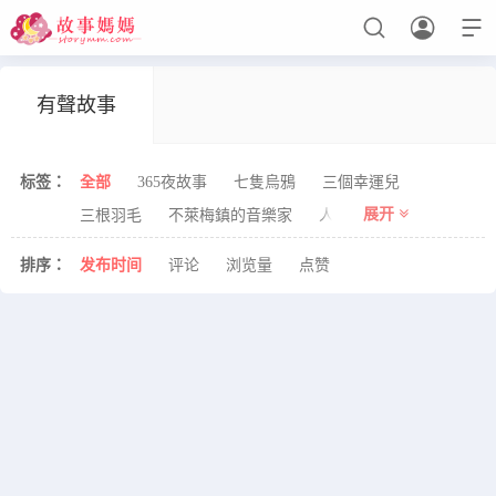



有聲故事
设置菜单
查看教程
标签：
全部
365夜故事
七隻烏鴉
三個幸運兒
展开
三根羽毛
不萊梅鎮的音樂家
人魚
侏儒
信心
兔子
公主
冰雪女王
冷杉樹
刺猬
勇敢
排序：
发布
时间
评论
浏览
量
点赞
后羿射日
國王
堅定的錫兵
夢想
大拇指湯姆
天上掉下星星來
天鵝
女王
姑娘
媽媽
嫦娥奔月
安徒生童話
小人兒的禮物
小弟弟和小姐姐
小毛驢
小精靈