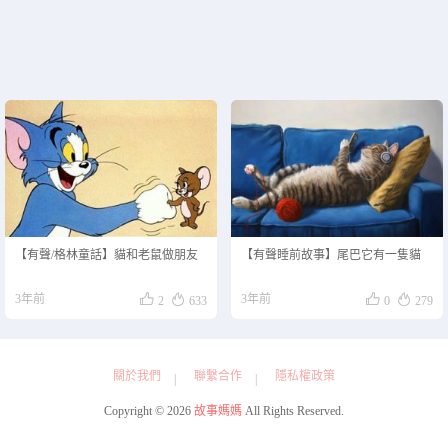
【有聲/格林童話】貓和老鼠做朋友
【有聲睡前故事】尾巴它有一隻貓




3年前
3年前
2
633
0
279
關於我們
聯繫合作
隱私權政策
Copyright © 2026
故事媽媽
All Rights Reserved.