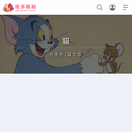



设置菜单
查看教程
貓
共发布2篇文章
正在为您加载新内容