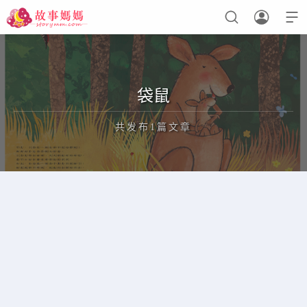



设置菜单
查看教程
袋鼠
共发布1篇文章
正在为您加载新内容