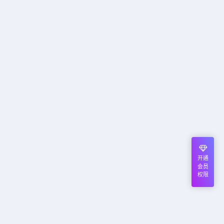
开通
会员
权限