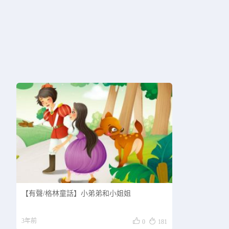
【有聲/格林童話】小弟弟和小姐姐


3年前
0
181