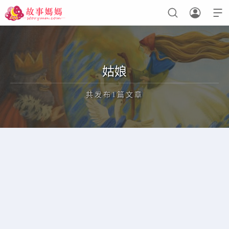



设置菜单
查看教程
姑娘
共发布1篇文章
正在为您加载新内容