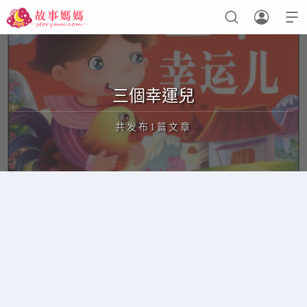



设置菜单
查看教程
三個幸運兒
共发布1篇文章
正在为您加载新内容