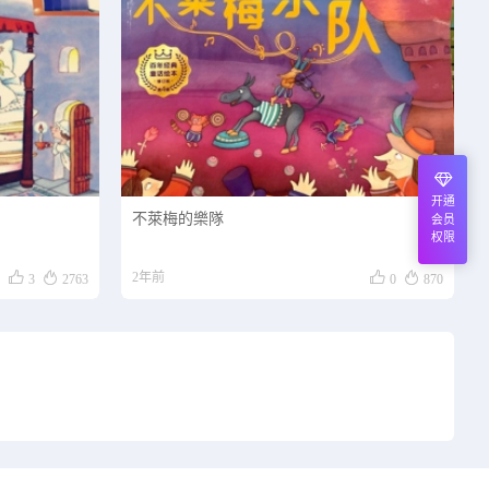
开通
不萊梅的樂隊
会员
权限




2年前
3
2763
0
870