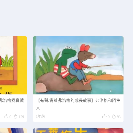
弗洛格找寶藏
【有聲/青蛙弗洛格的成長故事】弗洛格和陌生
人




1年前
0
129
0
93