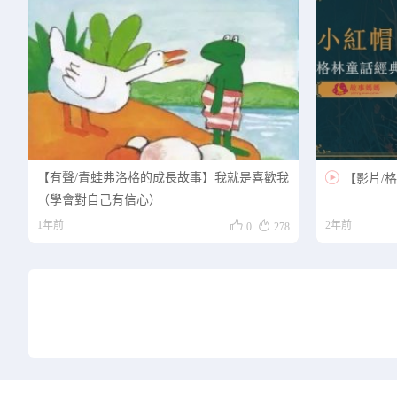
【有聲/青蛙弗洛格的成長故事】我就是喜歡我

【影片/
（學會對自己有信心）


1年前
2年前
0
278