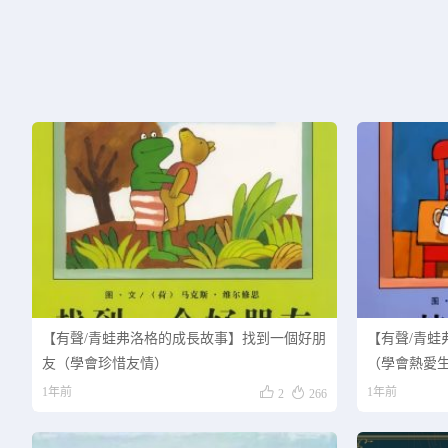
【有聲/青蛙弗洛格的成長故事】找到一個好朋
【有聲/青蛙
友（學會珍惜友情）
（學會熱愛


1年前
1年前
2
266