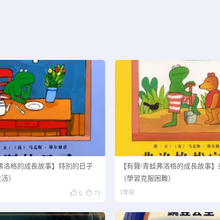
正在为您加载新内容
弗洛格的成長故事】特別的日子
【有聲/青蛙弗洛格的成長故事】
生活）
（學習克服困難）


1年前
0
73