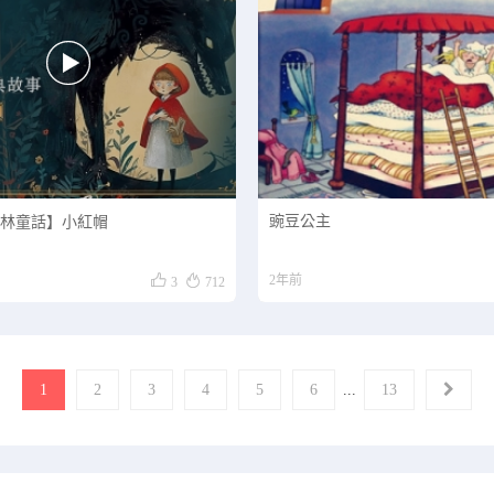

豌豆公主
格林童話】小紅帽


2年前
3
712
1
2
3
4
5
6
...
13